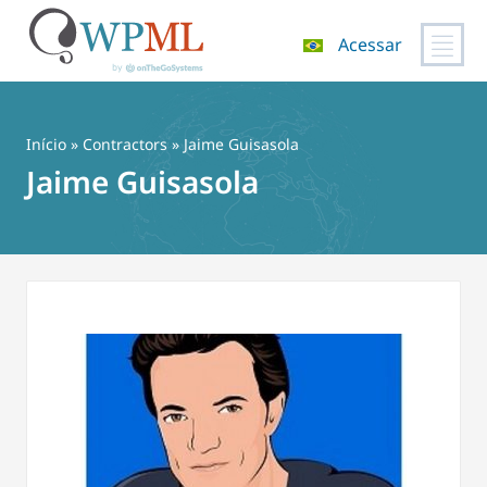
Acessar
Pular
para
o
Início
»
Contractors
» Jaime Guisasola
conteúdo
Jaime Guisasola