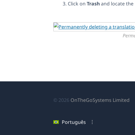
Click on
Trash
and locate the 
Perma
(a
© 2026
OnTheGoSystems Limited
e
u
Português
no
ja