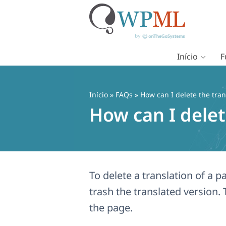
Início
F
Pular
para
o
Início
»
FAQs
» How can I delete the tran
conteúdo
How can I delet
To delete a translation of a 
trash the translated version.
the page.