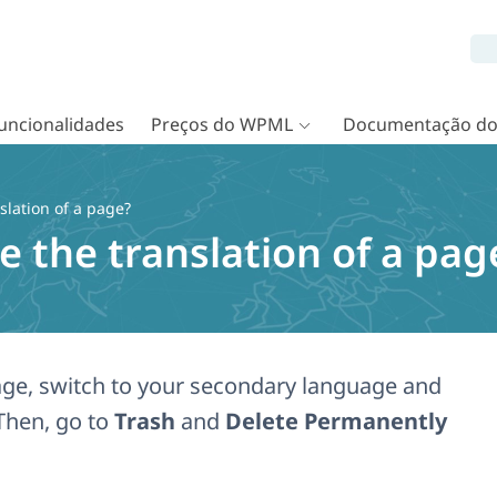
uncionalidades
Preços do WPML
Documentação d
slation of a page?
e the translation of a pag
page, switch to your secondary language and
 Then, go to
Trash
and
Delete Permanently