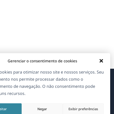
Gerenciar o consentimento de cookies
okies para otimizar nosso site e nossos serviços. Seu
ento nos permite processar dados como o
Sobre o WPML
mento de navegação. O não consentimento pode
guns recursos.
GDPR & Política de Privacidade
(abre
Junte-se à nossa equipe
eitar
Negar
Exibir preferências
em