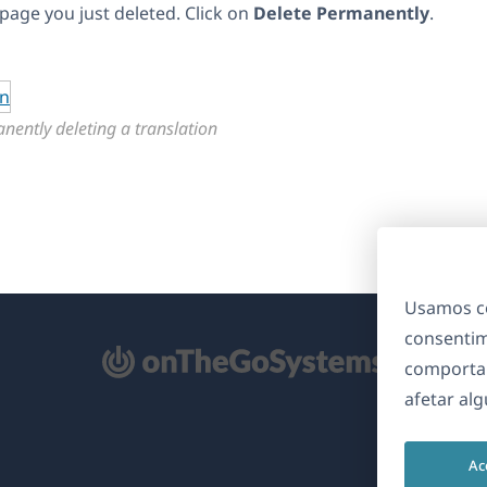
page you just deleted. Click on
Delete Permanently
.
nently deleting a translation
Usamos co
consentim
bre
comporta
m
afetar al
ma
va
Ac
nela)