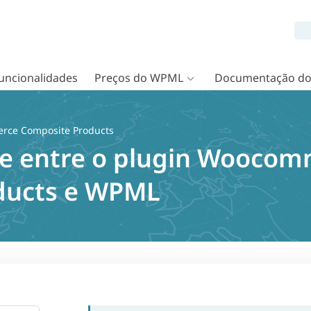
uncionalidades
Preços do WPML
Documentação d
ce Composite Products
de entre o plugin Wooco
ducts e WPML