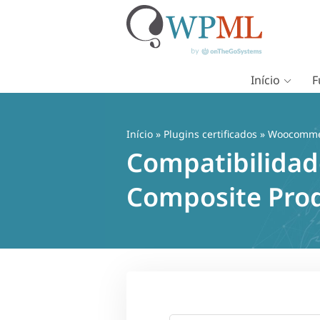
Início
F
Pular
para
o
Início
»
Plugins certificados
» Woocommer
conteúdo
Compatibilida
Composite Pro