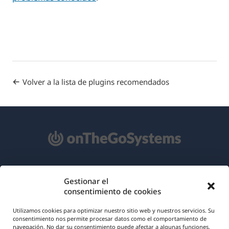
Volver a la lista de plugins recomendados
Acerca de WPML
Gestionar el
consentimiento de cookies
RGPD y Política de Privacidad
(se
Únete a nuestro equipo
Utilizamos cookies para optimizar nuestro sitio web y nuestros servicios. Su
consentimiento nos permite procesar datos como el comportamiento de
abre
navegación. No dar su consentimiento puede afectar a algunas funciones.