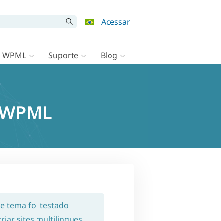
Acessar
o WPML
Suporte
Blog
e WPML
te tema foi testado
iar sites multilingues