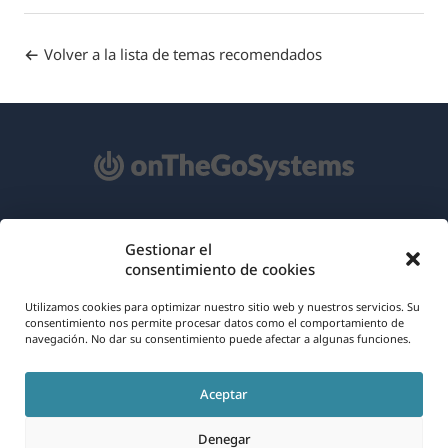
Volver a la lista de temas recomendados
Acerca de WPML
Gestionar el
consentimiento de cookies
RGPD y Política de Privacidad
(se
Únete a nuestro equipo
Utilizamos cookies para optimizar nuestro sitio web y nuestros servicios. Su
consentimiento nos permite procesar datos como el comportamiento de
abre
navegación. No dar su consentimiento puede afectar a algunas funciones.
(se
(se
(se
en
abre
abre
abre
una
Aceptar
en
en
en
Español
nueva
una
una
una
Denegar
ventana)
nueva
nueva
nueva