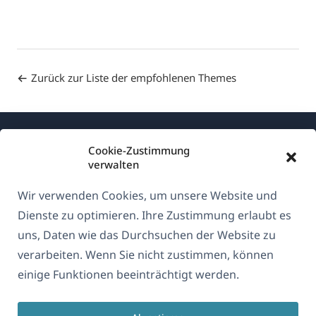
Zurück zur Liste der empfohlenen Themes
Cookie-Zustimmung
verwalten
Wir verwenden Cookies, um unsere Website und
Über WPML
Dienste zu optimieren. Ihre Zustimmung erlaubt es
DSGVO & Datenschutzrichtlinie
uns, Daten wie das Durchsuchen der Website zu
verarbeiten. Wenn Sie nicht zustimmen, können
(öffnet
Unserem Team beitreten
einige Funktionen beeinträchtigt werden.
in
(öffnet
(öffnet
(öffnet
einem
in
in
in
neuen