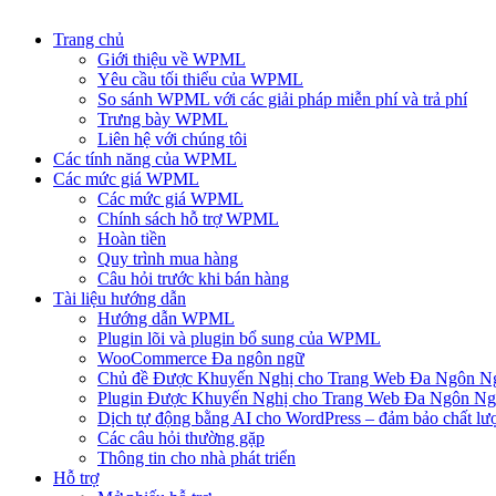
Trang chủ
Giới thiệu về WPML
Yêu cầu tối thiểu của WPML
So sánh WPML với các giải pháp miễn phí và trả phí
Trưng bày WPML
Liên hệ với chúng tôi
Các tính năng của WPML
Các mức giá WPML
Các mức giá WPML
Chính sách hỗ trợ WPML
Hoàn tiền
Quy trình mua hàng
Câu hỏi trước khi bán hàng
Tài liệu hướng dẫn
Hướng dẫn WPML
Plugin lõi và plugin bổ sung của WPML
WooCommerce Đa ngôn ngữ
Chủ đề Được Khuyến Nghị cho Trang Web Đa Ngôn N
Plugin Được Khuyến Nghị cho Trang Web Đa Ngôn N
Dịch tự động bằng AI cho WordPress – đảm bảo chất lư
Các câu hỏi thường gặp
Thông tin cho nhà phát triển
Hỗ trợ