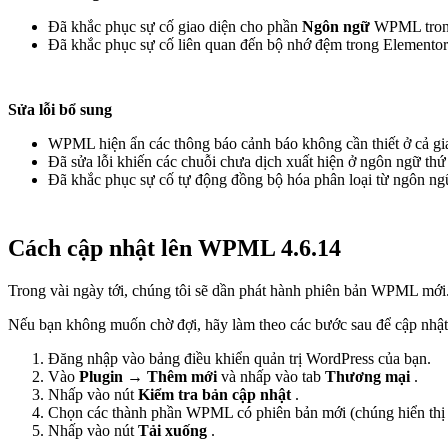
Đã khắc phục sự cố giao diện cho phần
Ngôn ngữ
WPML trong 
Đã khắc phục sự cố liên quan đến bộ nhớ đệm trong Elementor
Sửa lỗi bổ sung
WPML hiện ẩn các thông báo cảnh báo không cần thiết ở cả gia
Đã sửa lỗi khiến các chuỗi chưa dịch xuất hiện ở ngôn ngữ thứ 
Đã khắc phục sự cố tự động đồng bộ hóa phân loại từ ngôn ngữ
Cách cập nhật lên WPML 4.6.14
Trong vài ngày tới, chúng tôi sẽ dần phát hành phiên bản WPML mới.
Nếu bạn không muốn chờ đợi, hãy làm theo các bước sau để cập nhậ
Đăng nhập vào bảng điều khiển quản trị WordPress của bạn.
Vào
Plugin
→
Thêm mới
và nhấp vào tab
Thương mại
.
Nhấp vào nút
Kiểm tra bản cập nhật
.
Chọn các thành phần WPML có phiên bản mới (chúng hiển thị
Nhấp vào nút
Tải xuống
.