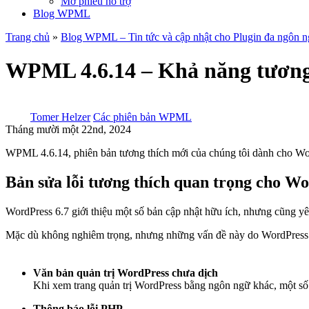
Mở phiếu hỗ trợ
Blog WPML
Trang chủ
»
Blog WPML – Tin tức và cập nhật cho Plugin đa ngôn 
WPML 4.6.14 – Khả năng tương 
Tomer Helzer
Các phiên bản WPML
Tháng mười một 22nd, 2024
WPML 4.6.14, phiên bản tương thích mới của chúng tôi dành cho Word
Bản sửa lỗi tương thích quan trọng cho Wo
WordPress 6.7 giới thiệu một số bản cập nhật hữu ích, nhưng cũng yêu
Mặc dù không nghiêm trọng, nhưng những vấn đề này do WordPress 6.
Văn bản quản trị WordPress chưa dịch
Khi xem trang quản trị WordPress bằng ngôn ngữ khác, một số 
Thông báo lỗi PHP