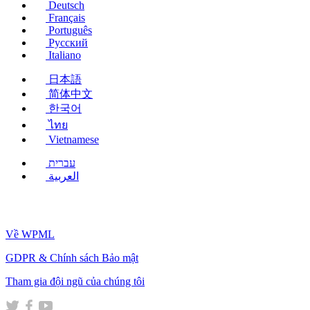
Deutsch
Français
Português
Русский
Italiano
日本語
简体中文
한국어
ไทย
Vietnamese
עברית
العربية
Về WPML
GDPR & Chính sách Bảo mật
(mở
Tham gia đội ngũ của chúng tôi
trong
(mở
(mở
(mở
cửa