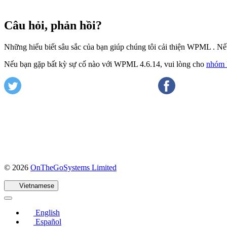
Câu hỏi, phản hồi?
Những hiểu biết sâu sắc của bạn giúp chúng tôi cải thiện WPML . Nếu
Nếu bạn gặp bất kỳ sự cố nào với WPML 4.6.14, vui lòng cho
nhóm H
(mở
© 2026
OnTheGoSystems Limited
trong
cửa
Vietnamese
sổ
mới)
English
Español