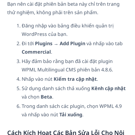
Bạn nên cài đặt phiên bản beta này chỉ trên trang
thử nghiệm, không phải trên sản phẩm.
Đăng nhập vào bảng điều khiển quản trị
WordPress của bạn.
Đi tới
Plugins
→
Add Plugin
và nhấp vào tab
Commercial
.
Hãy đảm bảo rằng bạn đã cài đặt plugin
WPML Multilingual CMS phiên bản 4.8.6.
Nhấp vào nút
Kiểm tra cập nhật
.
Sử dụng danh sách thả xuống
Kênh cập nhật
và chọn
Beta
.
Trong danh sách các plugin, chọn WPML 4.9
và nhấp vào nút
Tải xuống
.
Cách Kích Hoạt Các Bản Sửa Lỗi Cho Nội