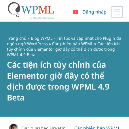
Đăng nhập
Chuyển
đến
nội
Trang chủ
»
Blog WPML – Tin tức và cập nhật cho Plugin đa
dung
ngôn ngữ WordPress
»
Các phiên bản WPML
» Các tiện ích
tùy chỉnh của Elementor giờ đây có thể dịch được trong
WPML 4.9 Beta
Các tiện ích tùy chỉnh của
Elementor giờ đây có thể
dịch được trong WPML 4.9
Beta
Dario Jazbec Hrvatin
Các phiên bản WPML