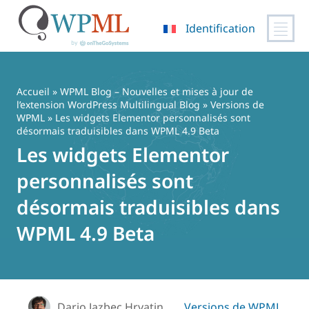
Identification
Passer
au
contenu
Accueil
»
WPML Blog – Nouvelles et mises à jour de
l’extension WordPress Multilingual Blog
»
Versions de
WPML
» Les widgets Elementor personnalisés sont
désormais traduisibles dans WPML 4.9 Beta
Les widgets Elementor
personnalisés sont
désormais traduisibles dans
WPML 4.9 Beta
Dario Jazbec Hrvatin
Versions de WPML