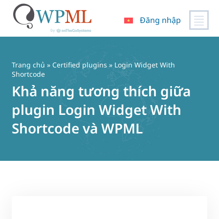
Đăng nhập
Chuyển
đến
nội
Trang chủ
»
Certified plugins
» Login Widget With
dung
Shortcode
Khả năng tương thích giữa
plugin Login Widget With
Shortcode và WPML