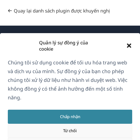
Quay lại danh sách plugin được khuyến nghị
Quản lý sự đồng ý của
cookie
Chúng tôi sử dụng cookie để tối ưu hóa trang web
Về WPML
và dịch vụ của mình. Sự đồng ý của bạn cho phép
GDPR & Chính sách Bảo mật
chúng tôi xử lý dữ liệu như hành vi duyệt web. Việc
không đồng ý có thể ảnh hưởng đến một số tính
(mở
Tham gia đội ngũ của chúng tôi
năng.
trong
(mở
(mở
(mở
cửa
trong
trong
trong
sổ
Chấp nhận
cửa
cửa
cửa
Vietnamese
mới)
sổ
sổ
sổ
Từ chối
mới)
mới)
mới)