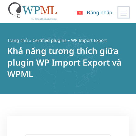
Đăng nhập
Chuyển
đến
nội
Trang chủ
»
Certified plugins
» WP Import Export
dung
Khả năng tương thích giữa
plugin WP Import Export và
WPML