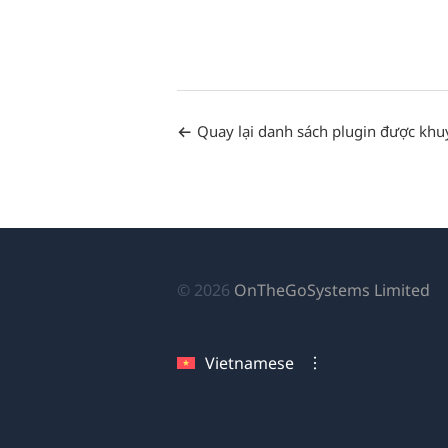
Quay lại danh sách plugin được khu
(
© 2026
OnTheGoSystems Limited
tr
cử
Vietnamese
sổ
mớ