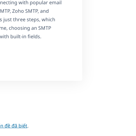
nnecting with popular email
 SMTP, Zoho SMTP, and
 just three steps, which
 name, choosing an SMTP
ith built-in fields.
ấn đề đã biết
.