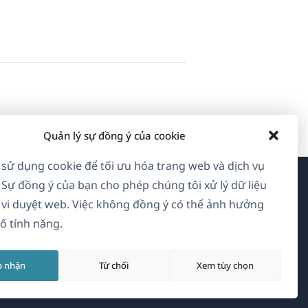
Quản lý sự đồng ý của cookie
 sử dụng cookie để tối ưu hóa trang web và dịch vụ
 Sự đồng ý của bạn cho phép chúng tôi xử lý dữ liệu
Về WPML
vi duyệt web. Việc không đồng ý có thể ảnh hưởng
ố tính năng.
GDPR & Chính sách Bảo mật
(mở
Tham gia đội ngũ của chúng tôi
p nhận
Từ chối
Xem tùy chọn
trong
(mở
(mở
(mở
cửa
trong
trong
trong
sổ