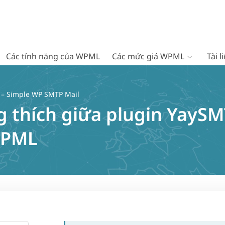
Các tính năng của WPML
Các mức giá WPML
Tài 
– Simple WP SMTP Mail
 thích giữa plugin YaySM
WPML