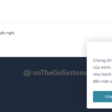
yến nghị
Chúng tôi
của mình.
mở
như hành 
ong
đến một s
a
Chấ
i)