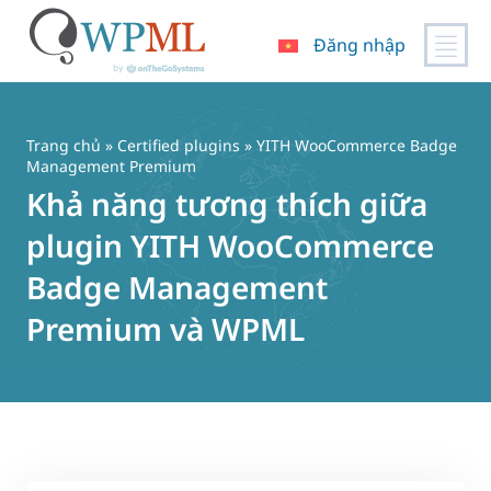
Đăng nhập
Chuyển
đến
nội
Trang chủ
»
Certified plugins
» YITH WooCommerce Badge
dung
Management Premium
Khả năng tương thích giữa
plugin YITH WooCommerce
Badge Management
Premium và WPML