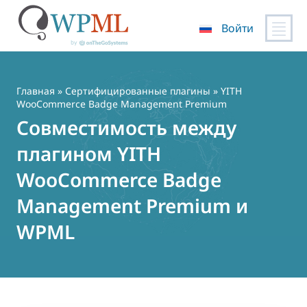
Войти
Перейти
к
содержимому
Главная
»
Сертифицированные плагины
» YITH
WooCommerce Badge Management Premium
Совместимость между
плагином YITH
WooCommerce Badge
Management Premium и
WPML