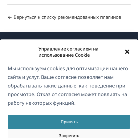
Вернуться к списку рекомендованных плагинов
Управление согласием на
использование Cookie
Мы используем cookies для оптимизации нашего
О WPML
сайта и услуг. Ваше согласие позволяет нам
GDPR и политика конфиденциальности
обрабатывать такие данные, как поведение при
просмотре. Отказ от согласия может повлиять на
(открывае
Присоединяйтесь к нашей команде
работу некоторых функций.
в
(открывается
(открывается
(открывается
новом
в
в
в
окне)
Принять
новом
новом
новом
Русский
окне)
окне)
окне)
Запретить