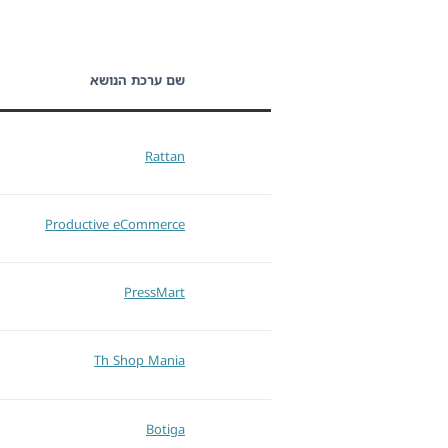
שם ערכת הנושא
Rattan
Productive eCommerce
PressMart
Th Shop Mania
Botiga