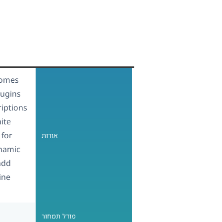
comes
lugins
riptions
ite
 for
אודות
namic
add
ine
מודל תמחור