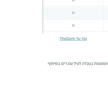
כן
כן
עוד על TheGem
תאימות עם WPML. היוצרים של ערכות הנושא המוצגות בטבלה לעיל עובדים בשיתוף