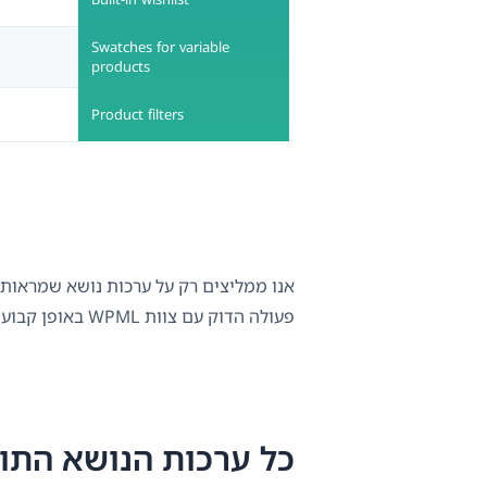
Swatches for variable
products
Product filters
פעולה הדוק עם צוות WPML באופן קבוע כדי להבטיח שתוכלו לבנות אתר רב-לשוני אמין.
כל ערכות הנושא התואמות ל-WPML 