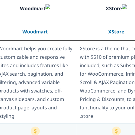
Woodmart
XStore
Woodmart helps you create fully
XStore is a theme that 
customizable and responsive
with $510 of premium p
sites and includes features like
included, such as Subsc
AJAX search, pagination, and
for WooCommerce, Infin
filtering, advanced variable
Scroll & AJAX Pagination
products with swatches, off-
WooCommerce, and Dy
canvas sidebars, and custom
Pricing & Discounts, to 
product page layouts and
functionality to your onl
styling.
store.