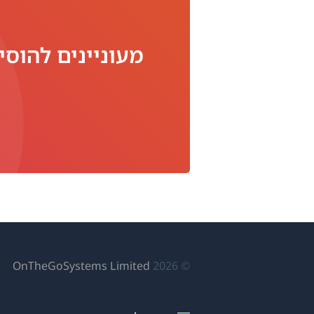
מעוניינים להוס
(נפ
OnTheGoSystems Limited
© 2026
בחל
חדש