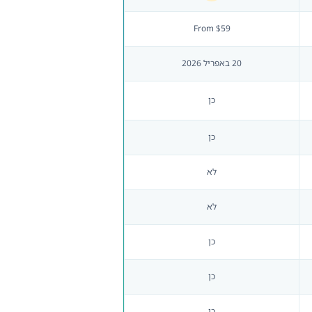
From $59
20 באפריל 2026
כן
כן
לא
לא
כן
כן
כן