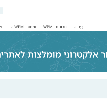
בַּיִת
תכונות WPML
תמחור WPML
תיעו
 אלקטרוני מומלצות לאתרים