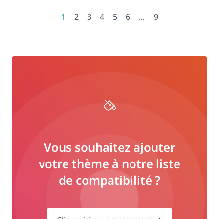
1
2
3
4
5
6
...
9
Vous souhaitez ajouter
votre thème à notre liste
de compatibilité ?