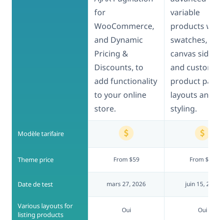
for
variable
WooCommerce,
products wit
and Dynamic
swatches, off
Pricing &
canvas sideb
Discounts, to
and custom
add functionality
product pag
to your online
layouts and
store.
styling.
Modèle tarifaire
Theme price
From $59
From $59
Date de test
mars 27, 2026
juin 15, 2026
Various layouts for
Oui
Oui
listing products