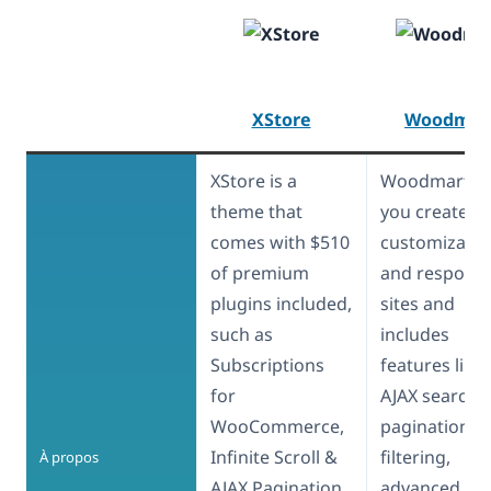
XStore
Woodmar
XStore is a
Woodmart he
theme that
you create fu
comes with $510
customizable
of premium
and responsi
plugins included,
sites and
such as
includes
Subscriptions
features like
for
AJAX search,
WooCommerce,
pagination, 
Infinite Scroll &
filtering,
À propos
AJAX Pagination
advanced