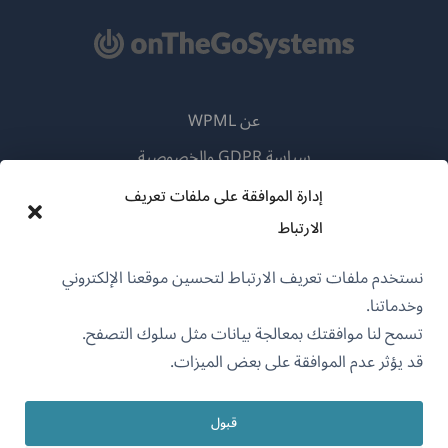
عن WPML
سياسة GDPR والخصوصية
(يفتح
انضم إلى فريقنا
إدارة الموافقة على ملفات تعريف
في
الارتباط
(يفتح
(يفتح
(يفتح
نافذة
في
في
في
جديدة)
نستخدم ملفات تعريف الارتباط لتحسين موقعنا الإلكتروني
نافذة
نافذة
نافذة
وخدماتنا.
جديدة)
العربية
جديدة)
جديدة)
تسمح لنا موافقتك بمعالجة بيانات مثل سلوك التصفح.
قد يؤثر عدم الموافقة على بعض الميزات.
(يفتح
OnTheGoSystems Limited
© 2026
في
نافذة
قبول