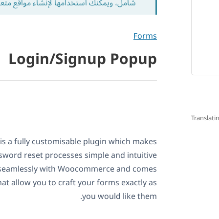
شامل، ويمكنك استخدامها لإنشاء مواقع متع
Forms
Login/Signup Popup
Translati
s a fully customisable plugin which makes
ssword reset processes simple and intuitive
es seamlessly with Woocommerce and comes
t allow you to craft your forms exactly as
you would like them.