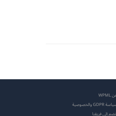
 WPML
اسة GDPR والخصوصية
(يفتح
نضم إلى فريقنا