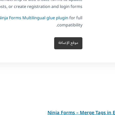
osts, or create registration and login forms.
inja Forms Multilingual glue plugin
for full
compatibility.
موقع الإضافة
Ninja Forms – Merge Tags in E