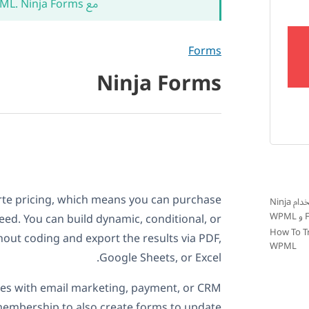
مع WPML. Ninja Forms
Forms
Ninja Forms
arte pricing, which means you can purchase
إنشاء نماذج متعددة اللغات باستخدام Ninja
W
eed. You can build dynamic, conditional, or
How To T
out coding and export the results via PDF,
WPML
Google Sheets, or Excel.
tes with email marketing, payment, or CRM
membership to also create forms to update