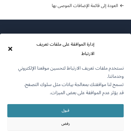
العودة إلى قائمة الإضافات الموصى بها
إدارة الموافقة على ملفات تعريف
الارتباط
عن WPML
نستخدم ملفات تعريف الارتباط لتحسين موقعنا الإلكتروني
سياسة GDPR والخصوصية
وخدماتنا.
(يفتح
انضم إلى فريقنا
تسمح لنا موافقتك بمعالجة بيانات مثل سلوك التصفح.
في
قد يؤثر عدم الموافقة على بعض الميزات.
(يفتح
(يفتح
(يفتح
نافذة
في
في
في
جديدة)
نافذة
نافذة
نافذة
قبول
جديدة)
العربية
جديدة)
جديدة)
رفض