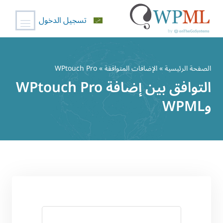
تسجيل الدخول
خطي
لى
الصفحة الرئيسية
»
الإضافات المتوافقة
» WPtouch Pro
لمحتوى
التوافق بين إضافة WPtouch Pro
وWPML