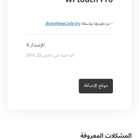
– تم تطويرها بواسطة
BraveNewCode Inc
الإصدار 4
آخر اختبار في: مارس 23, 2016
موقع الإضافة
المشكلات المعروفة