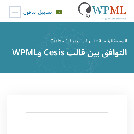
تسجيل الدخول
خطي
لى
الصفحة الرئيسية
»
القوالب المتوافقة
» Cesis
لمحتوى
التوافق بين قالب Cesis وWPML