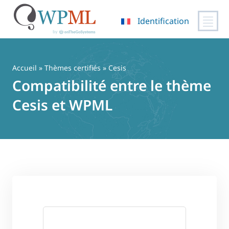
Identification
Passer
au
contenu
Accueil
»
Thèmes certifiés
» Cesis
Compatibilité entre le thème
Cesis et WPML