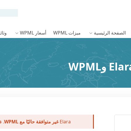
الصفحة الرئيسية
ميزات WPML
أسعار WPML
وثائق L
Elara
غير متوافقة حاليًا مع WPML
. ق