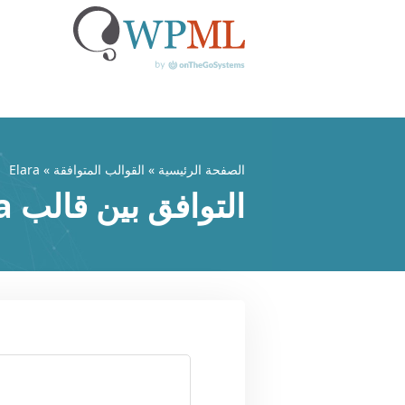
خطي
لى
لمحتوى
الصفحة الرئيسية
»
القوالب المتوافقة
» Elara
التوافق بين قالب Elara وWPML