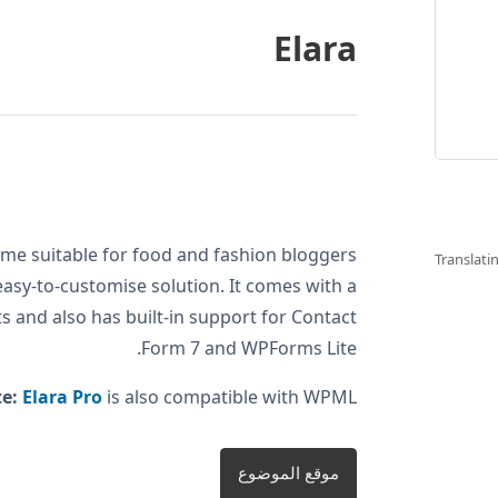
Elara
heme suitable for food and fashion bloggers
Translat
 easy-to-customise solution. It comes with a
ts and also has built-in support for Contact
Form 7 and WPForms Lite.
te:
Elara Pro
is also compatible with WPML.
موقع الموضوع