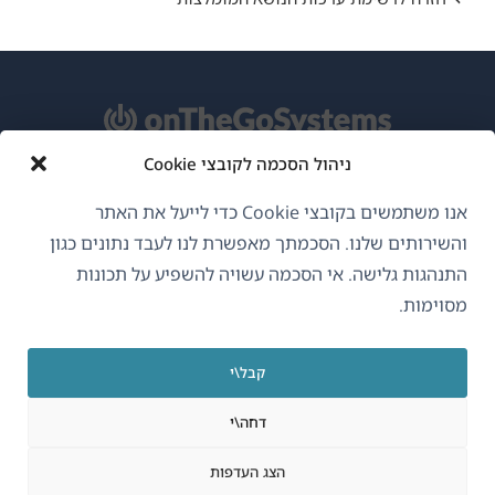
ניהול הסכמה לקובצי Cookie
אודות WPML
אנו משתמשים בקובצי Cookie כדי לייעל את האתר
GDPR ומדיניות פרטיות
והשירותים שלנו. הסכמתך מאפשרת לנו לעבד נתונים כגון
התנהגות גלישה. אי הסכמה עשויה להשפיע על תכונות
(נפתח
הצטרף לצוות שלנו
מסוימות.
בחלון
(נפתח
(נפתח
(נפתח
חדש)
בחלון
בחלון
בחלון
קבל\י
חדש)
חדש)
חדש)
עברית
דחה\י
(נפתח
OnTheGoSystems Limited
© 2026
הצג העדפות
בחלון