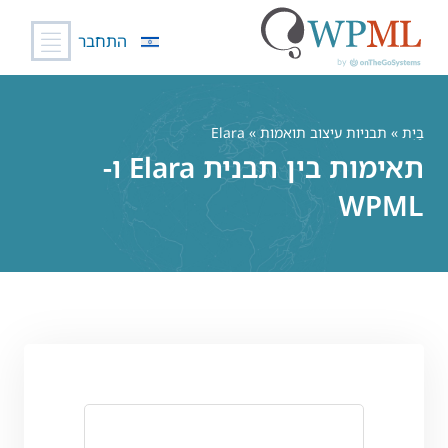
התחבר
לג
תוכן
בַּיִת
»
תבניות עיצוב תואמות
» Elara
תאימות בין תבנית Elara ו-
WPML