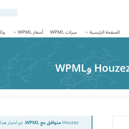
الصفحة الرئيسية
ميزات WPML
أسعار WPML
وثائق
Houzez
متوافق مع WPML
. تم اختبار ه