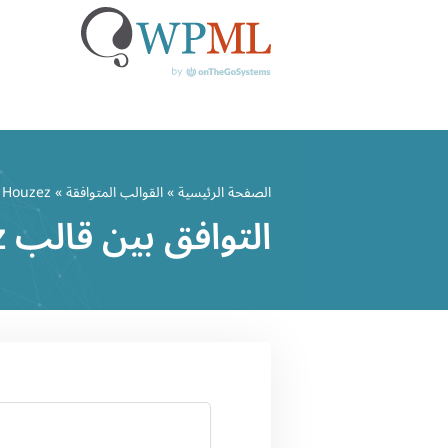
خطي
لى
الصفحة الرئيسية
»
القوالب المتوافقة
» Houzez
لمحتوى
التوافق بين قالب Houzez وWPML