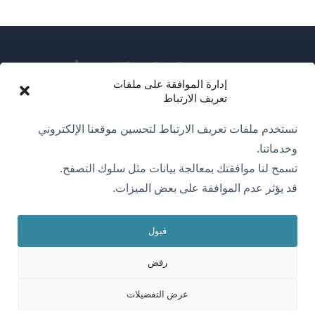
إدارة الموافقة على ملفات
تعريف الارتباط
عن WPML
نستخدم ملفات تعريف الارتباط لتحسين موقعنا الإلكتروني
سياسة GDPR والخصوصية
وخدماتنا.
تسمح لنا موافقتك بمعالجة بيانات مثل سلوك التصفح.
(يفتح
انضم إلى فريقنا
قد يؤثر عدم الموافقة على بعض الميزات.
في
(يفتح
(يفتح
(يفتح
نافذة
في
في
في
جديدة)
قبول
نافذة
نافذة
نافذة
العربية
جديدة)
جديدة)
جديدة)
رفض
(يفتح
OnTheGoSystems Limited
© 2026
عرض التفضيلات
في