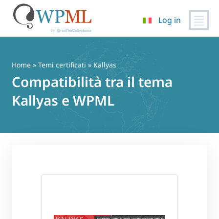
Log in
Vai
al
contenuto
Home
»
Temi certificati
» Kallyas
Compatibilità tra il tema
Kallyas e WPML