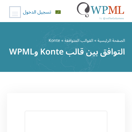
تسجيل الدخول
خطي
لى
الصفحة الرئيسية
»
القوالب المتوافقة
» Konte
لمحتوى
التوافق بين قالب Konte وWPML