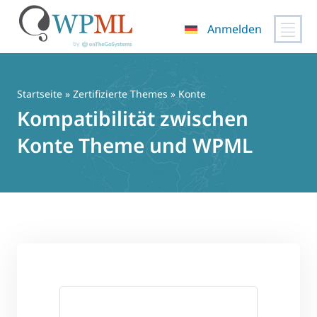
Anmelden
Zum
Inhalt
springen
Startseite
»
Zertifizierte Themes
» Konte
Kompatibilität zwischen
Konte Theme und WPML