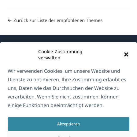
Zurück zur Liste der empfohlenen Themes
Cookie-Zustimmung
verwalten
Wir verwenden Cookies, um unsere Website und
Über WPML
Dienste zu optimieren. Ihre Zustimmung erlaubt es
DSGVO & Datenschutzrichtlinie
uns, Daten wie das Durchsuchen der Website zu
verarbeiten. Wenn Sie nicht zustimmen, können
(öffnet
Unserem Team beitreten
einige Funktionen beeinträchtigt werden.
in
(öffnet
(öffnet
(öffnet
einem
in
in
in
neuen
Akzeptieren
einem
einem
einem
Deutsch
Fenster)
neuen
neuen
neuen