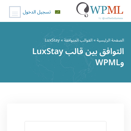
تسجيل الدخول
خطي
لى
الصفحة الرئيسية
»
القوالب المتوافقة
» LuxStay
لمحتوى
التوافق بين قالب LuxStay
وWPML