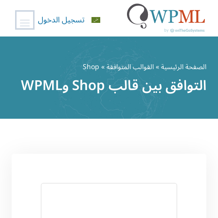
تسجيل الدخول
خطي
لى
الصفحة الرئيسية
»
القوالب المتوافقة
» Shop
لمحتوى
التوافق بين قالب Shop وWPML