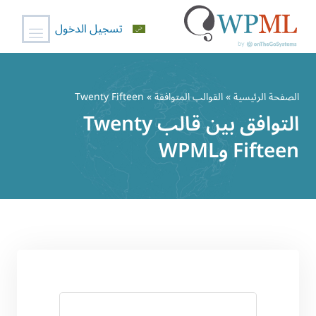
تسجيل الدخول
خطي
لى
الصفحة الرئيسية
»
القوالب المتوافقة
» Twenty Fifteen
لمحتوى
التوافق بين قالب Twenty
Fifteen وWPML