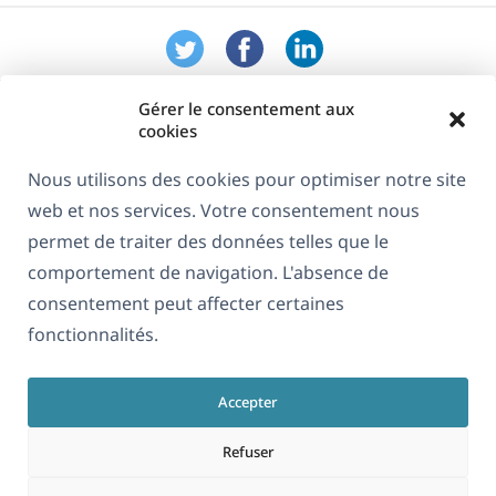
Gérer le consentement aux
cookies
Nous utilisons des cookies pour optimiser notre site
web et nos services. Votre consentement nous
À propos de WPML
permet de traiter des données telles que le
RGPD & Politique de confidentialité
comportement de navigation. L'absence de
consentement peut affecter certaines
(s'ouvre
Rejoignez notre équipe
fonctionnalités.
dans
(s'ouvre
(s'ouvre
(s'ouvre
une
dans
dans
dans
nouvelle
Accepter
une
une
une
Français
fenêtre)
nouvelle
nouvelle
nouvelle
Refuser
fenêtre)
fenêtre)
fenêtre)
(s'ouvre
© 2026
OnTheGoSystems Limited