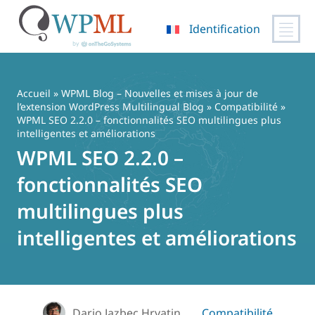
Identification
Passer
au
contenu
Accueil
»
WPML Blog – Nouvelles et mises à jour de
l’extension WordPress Multilingual Blog
»
Compatibilité
»
WPML SEO 2.2.0 – fonctionnalités SEO multilingues plus
intelligentes et améliorations
WPML SEO 2.2.0 –
fonctionnalités SEO
multilingues plus
intelligentes et améliorations
Dario Jazbec Hrvatin
Compatibilité