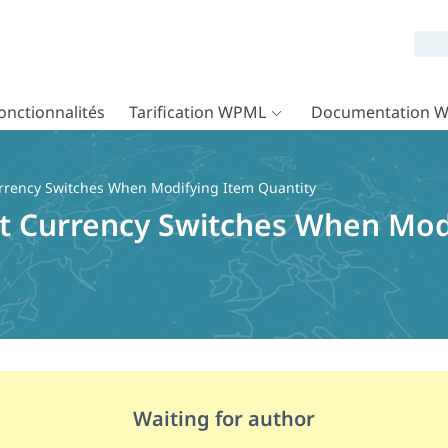
onctionnalités
Tarification WPML
Documentation 
urrency Switches When Modifying Item Quantity
et Currency Switches When Mod
Waiting for author