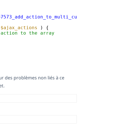
p7573_add_action_to_multi_currency_ajax'
, 10,
 
$ajax_actions
) { 
 action to the array
ur des problèmes non liés à ce
t.