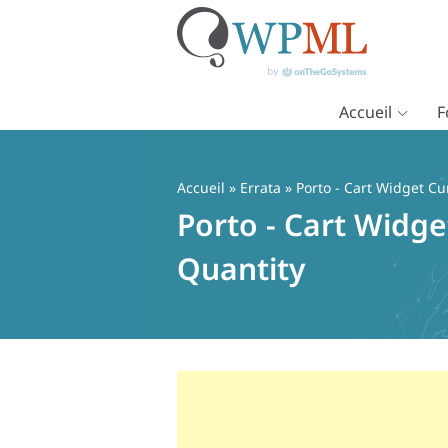
Accueil
F
Passer
au
contenu
Accueil
»
Errata
» Porto - Cart Widget C
Porto - Cart Widg
Quantity