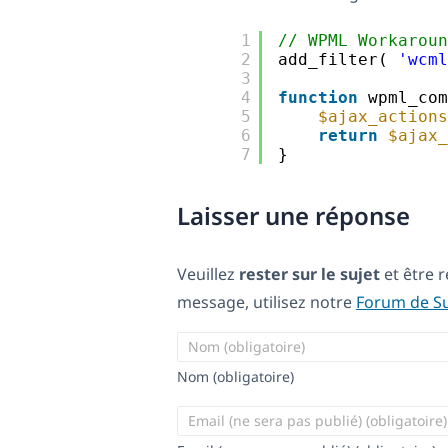
1
// WPML Workaroun
2
add_filter( 
'wcml
3
4
function
wpml_com
5
$ajax_actions
6
return
$ajax_
7
}
Laisser une réponse
Veuillez
rester sur le sujet
et être 
message, utilisez notre
Forum de S
Nom (obligatoire)