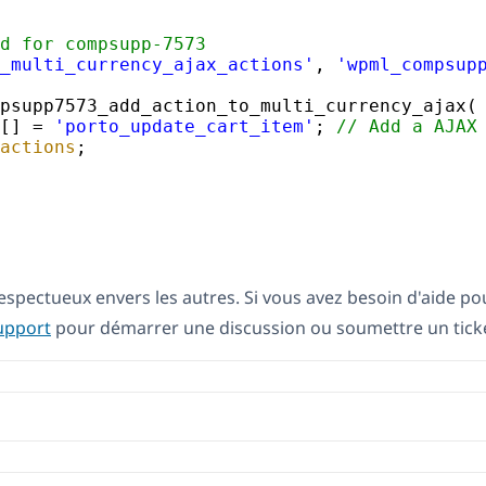
d for compsupp-7573
_multi_currency_ajax_actions'
, 
'wpml_compsup
psupp7573_add_action_to_multi_currency_ajax(
[] = 
'porto_update_cart_item'
; 
// Add a AJAX
actions
; 
respectueux envers les autres. Si vous avez besoin d'aide po
upport
pour démarrer une discussion ou soumettre un ticke