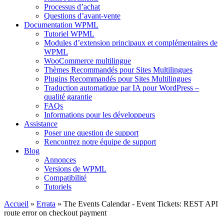
Processus d’achat
Questions d’avant-vente
Documentation WPML
Tutoriel WPML
Modules d’extension principaux et complémentaires de
WPML
WooCommerce multilingue
Thèmes Recommandés pour Sites Multilingues
Plugins Recommandés pour Sites Multilingues
Traduction automatique par IA pour WordPress –
qualité garantie
FAQs
Informations pour les développeurs
Assistance
Poser une question de support
Rencontrez notre équipe de support
Blog
Annonces
Versions de WPML
Compatibilité
Tutoriels
Accueil
»
Errata
» The Events Calendar - Event Tickets: REST API
route error on checkout payment