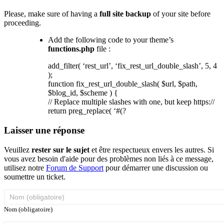
Please, make sure of having a
full site backup
of your site before
proceeding.
Add the following code to your theme’s
functions.php
file :
add_filter( ‘rest_url’, ‘fix_rest_url_double_slash’, 5, 4
);
function fix_rest_url_double_slash( $url, $path,
$blog_id, $scheme ) {
// Replace multiple slashes with one, but keep https://
return preg_replace( ‘#(?
Laisser une réponse
Veuillez
rester sur le sujet
et être respectueux envers les autres. Si
vous avez besoin d'aide pour des problèmes non liés à ce message,
utilisez notre
Forum de Support
pour démarrer une discussion ou
soumettre un ticket.
Nom (obligatoire)