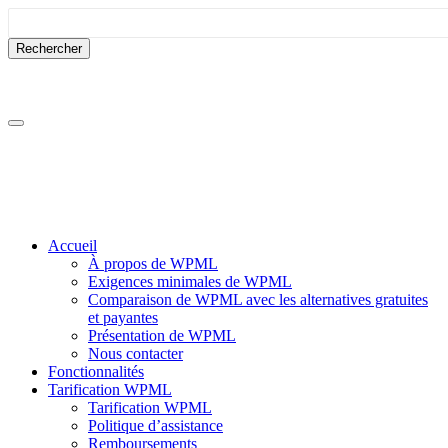
Passer
Passer
au
à
contenu
la
barre
latérale
Accueil
À propos de WPML
Exigences minimales de WPML
Comparaison de WPML avec les alternatives gratuites
et payantes
Présentation de WPML
Nous contacter
Fonctionnalités
Tarification WPML
Tarification WPML
Politique d’assistance
Remboursements