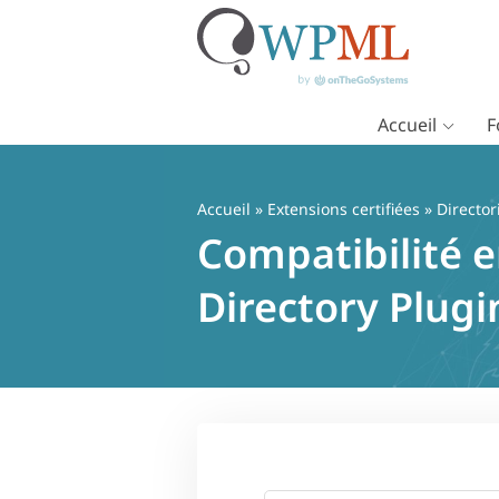
Accueil
F
Passer
au
contenu
Accueil
»
Extensions certifiées
» Director
Compatibilité e
Directory Plug