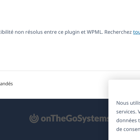
tibilité non résolus entre ce plugin et WPML. Recherchez
to
mandés
Nous util
services.
'ouvre
données t
ns
de consen
ne