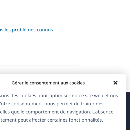
us les problèmes connus
.
Gérer le consentement aux cookies
isons des cookies pour optimiser notre site web et nos
 Votre consentement nous permet de traiter des
À propos de WPML
elles que le comportement de navigation. L'absence
tement peut affecter certaines fonctionnalités.
RGPD & Politique de confidentialité