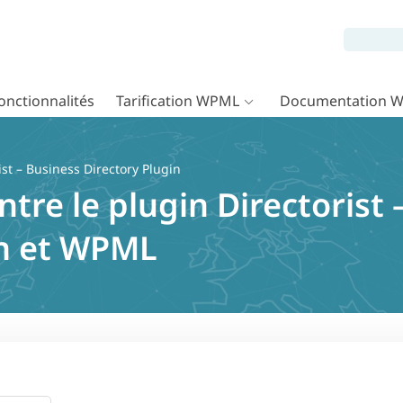
onctionnalités
Tarification WPML
Documentation 
ist – Business Directory Plugin
ntre le plugin Directorist 
in et WPML