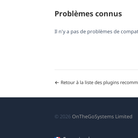
Problèmes connus
Il n'y a pas de problèmes de compa
Retour à la liste des plugins recom
(s
© 2026
OnTheGoSystems Limited
da
u