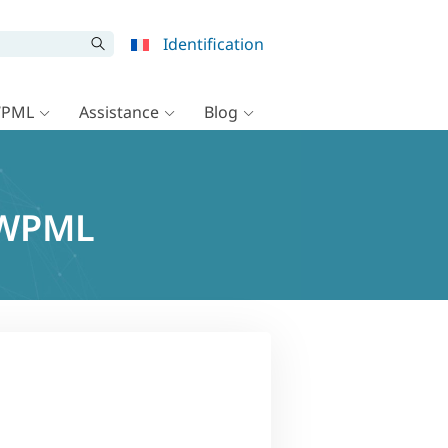
Identification
WPML
Assistance
Blog
t WPML