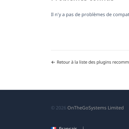
Il n'y a pas de problèmes de compa
Retour à la liste des plugins recom
(s
© 2026
OnTheGoSystems Limited
da
u
Français