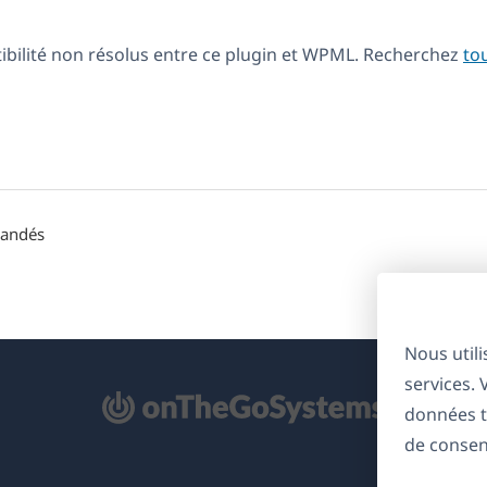
tibilité non résolus entre ce plugin et WPML. Recherchez
to
mandés
Nous util
services.
'ouvre
données t
ns
de consen
ne