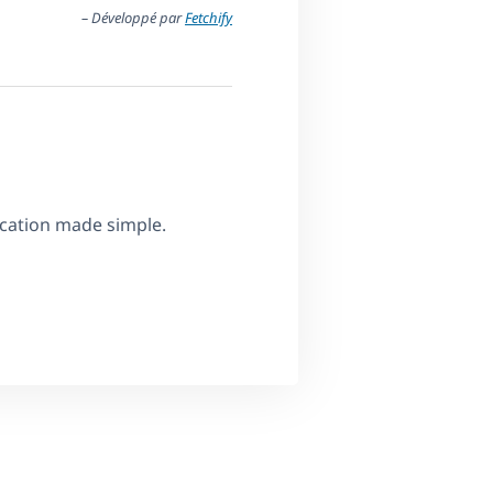
– Développé par
Fetchify
ication made simple.