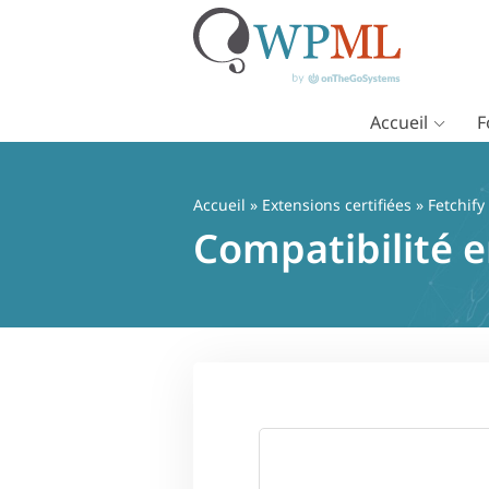
Accueil
F
Passer
au
contenu
Accueil
»
Extensions certifiées
» Fetchify
Compatibilité e