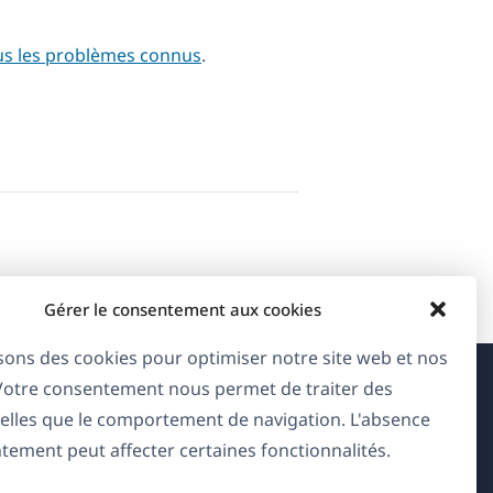
us les problèmes connus
.
Gérer le consentement aux cookies
isons des cookies pour optimiser notre site web et nos
 Votre consentement nous permet de traiter des
À propos de WPML
elles que le comportement de navigation. L'absence
tement peut affecter certaines fonctionnalités.
RGPD & Politique de confidentialité
(s'ouvre
Rejoignez notre équipe