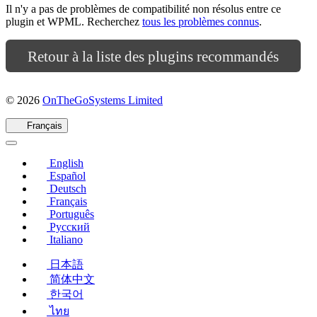
Il n'y a pas de problèmes de compatibilité non résolus entre ce
plugin et WPML. Recherchez
tous les problèmes connus
.
Retour à la liste des plugins recommandés
(s'ouvre
© 2026
OnTheGoSystems Limited
dans
une
Français
nouvelle
fenêtre)
English
Español
Deutsch
Français
Português
Русский
Italiano
日本語
简体中文
한국어
ไทย