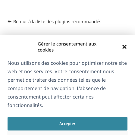
Retour à la liste des plugins recommandés
Gérer le consentement aux
cookies
Nous utilisons des cookies pour optimiser notre site
web et nos services. Votre consentement nous
À propos de WPML
permet de traiter des données telles que le
RGPD & Politique de confidentialité
comportement de navigation. L'absence de
consentement peut affecter certaines
(s'ouvre
Rejoignez notre équipe
fonctionnalités.
dans
(s'ouvre
(s'ouvre
(s'ouvre
une
dans
dans
dans
nouvelle
Accepter
une
une
une
Français
fenêtre)
nouvelle
nouvelle
nouvelle