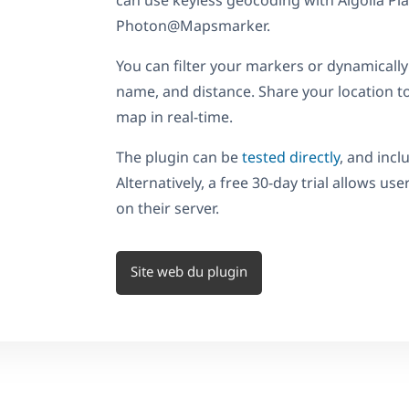
can use keyless geocoding with Algolia Pl
Photon@Mapsmarker.
You can filter your markers or dynamically
name, and distance. Share your location 
map in real-time.
The plugin can be
tested directly
, and inc
Alternatively, a free 30-day trial allows use
on their server.
Site web du plugin