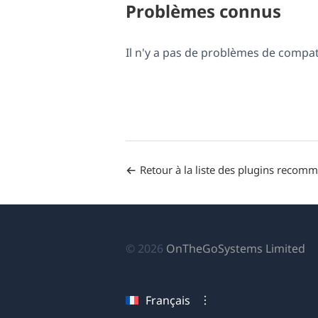
Problèmes connus
Il n'y a pas de problèmes de compa
Retour à la liste des plugins recom
(s
© 2026
OnTheGoSystems Limited
da
u
Français
no