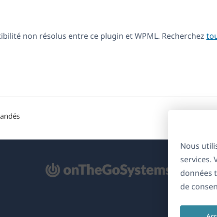
tibilité non résolus entre ce plugin et WPML. Recherchez
to
mandés
Nous util
services.
'ouvre
données t
ns
de consen
ne
uvelle
Acc