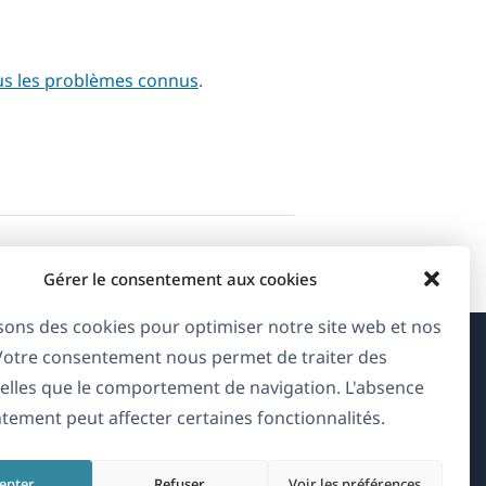
us les problèmes connus
.
Gérer le consentement aux cookies
isons des cookies pour optimiser notre site web et nos
 Votre consentement nous permet de traiter des
À propos de WPML
elles que le comportement de navigation. L'absence
tement peut affecter certaines fonctionnalités.
RGPD & Politique de confidentialité
(s'ouvre
Rejoignez notre équipe
epter
Refuser
Voir les préférences