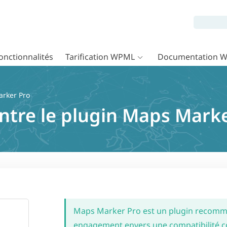
onctionnalités
Tarification WPML
Documentation 
rker Pro
entre le plugin Maps Mark
Maps Marker Pro est un plugin recomm
engagement envers une compatibilité co