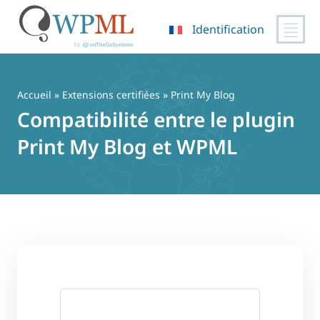
Identification
Passer
au
contenu
Accueil
»
Extensions certifiées
» Print My Blog
Compatibilité entre le plugin
Print My Blog et WPML