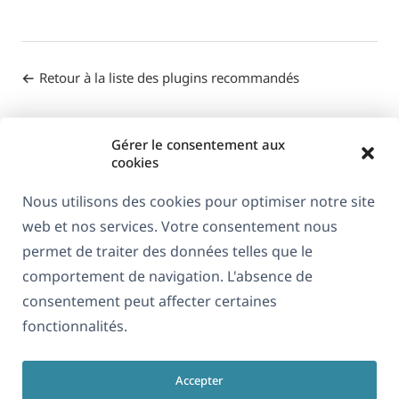
Retour à la liste des plugins recommandés
Gérer le consentement aux
cookies
Nous utilisons des cookies pour optimiser notre site
web et nos services. Votre consentement nous
À propos de WPML
permet de traiter des données telles que le
RGPD & Politique de confidentialité
comportement de navigation. L'absence de
consentement peut affecter certaines
(s'ouvre
Rejoignez notre équipe
fonctionnalités.
dans
(s'ouvre
(s'ouvre
(s'ouvre
une
dans
dans
dans
nouvelle
Accepter
une
une
une