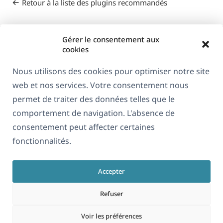
Retour à la liste des plugins recommandés
Gérer le consentement aux
cookies
Nous utilisons des cookies pour optimiser notre site
web et nos services. Votre consentement nous
À propos de WPML
permet de traiter des données telles que le
RGPD & Politique de confidentialité
comportement de navigation. L'absence de
consentement peut affecter certaines
(s'ouvre
Rejoignez notre équipe
fonctionnalités.
dans
(s'ouvre
(s'ouvre
(s'ouvre
une
dans
dans
dans
nouvelle
Accepter
une
une
une
Français
fenêtre)
nouvelle
nouvelle
nouvelle
Refuser
fenêtre)
fenêtre)
fenêtre)
(s'ouvre
© 2026
OnTheGoSystems Limited
Voir les préférences