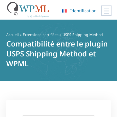
Identification
Passer
au
contenu
Accueil
»
Extensions certifiées
» USPS Shipping Method
Compatibilité entre le plugin
USPS Shipping Method et
WPML