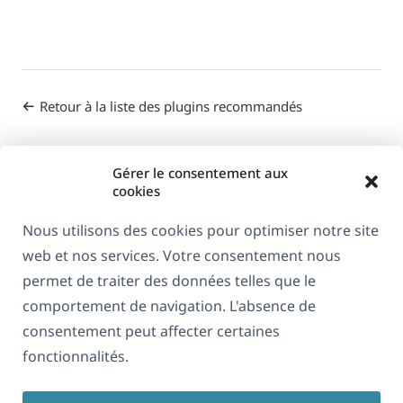
Retour à la liste des plugins recommandés
Gérer le consentement aux
cookies
Nous utilisons des cookies pour optimiser notre site
web et nos services. Votre consentement nous
À propos de WPML
permet de traiter des données telles que le
RGPD & Politique de confidentialité
comportement de navigation. L'absence de
consentement peut affecter certaines
(s'ouvre
Rejoignez notre équipe
fonctionnalités.
dans
(s'ouvre
(s'ouvre
(s'ouvre
une
dans
dans
dans