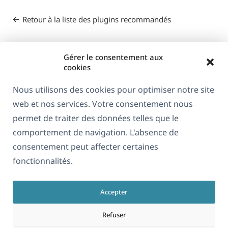
Retour à la liste des plugins recommandés
Gérer le consentement aux
cookies
Nous utilisons des cookies pour optimiser notre site
web et nos services. Votre consentement nous
À propos de WPML
permet de traiter des données telles que le
RGPD & Politique de confidentialité
comportement de navigation. L'absence de
consentement peut affecter certaines
(s'ouvre
Rejoignez notre équipe
fonctionnalités.
dans
(s'ouvre
(s'ouvre
(s'ouvre
une
dans
dans
dans
nouvelle
Accepter
une
une
une
Français
fenêtre)
nouvelle
nouvelle
nouvelle
Refuser
fenêtre)
fenêtre)
fenêtre)