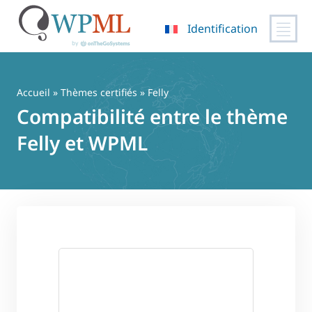
Identification
Passer
au
contenu
Accueil
»
Thèmes certifiés
» Felly
Compatibilité entre le thème
Felly et WPML