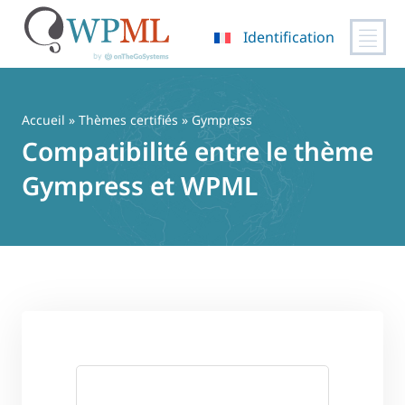
Identification
Passer
au
contenu
Accueil
»
Thèmes certifiés
» Gympress
Compatibilité entre le thème
Gympress et WPML