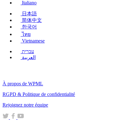
Italiano
日本語
简体中文
한국어
ไทย
Vietnamese
עברית
العربية
À propos de WPML
RGPD & Politique de confidentialité
(s'ouvre
Rejoignez notre équipe
dans
(s'ouvre
(s'ouvre
(s'ouvre
une
dans
dans
dans
nouvelle
une
une
une
fenêtre)
nouvelle
nouvelle
nouvelle
fenêtre)
fenêtre)
fenêtre)