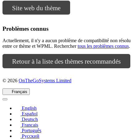
Site web du thème
Problèmes connus
Actuellement, il n'y a aucun problème de compatibilité non résolu
entre ce thème et WPML. Rechercher
tous les problèmes connus
.
Retour à la liste des thèmes recommandés
(s'ouvre
© 2026
OnTheGoSystems Limited
dans
une
Français
nouvelle
fenêtre)
English
Español
Deutsch
Français
Português
Русский