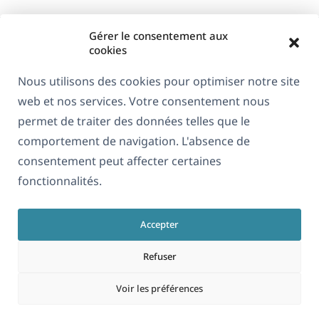
Gérer le consentement aux
cookies
Nous utilisons des cookies pour optimiser notre site
web et nos services. Votre consentement nous
À propos de WPML
permet de traiter des données telles que le
RGPD & Politique de confidentialité
comportement de navigation. L'absence de
consentement peut affecter certaines
(s'ouvre
Rejoignez notre équipe
fonctionnalités.
dans
(s'ouvre
(s'ouvre
(s'ouvre
une
dans
dans
dans
nouvelle
Accepter
une
une
une
Français
fenêtre)
nouvelle
nouvelle
nouvelle
Refuser
fenêtre)
fenêtre)
fenêtre)
(s'ouvre
© 2026
OnTheGoSystems Limited
Voir les préférences
dans