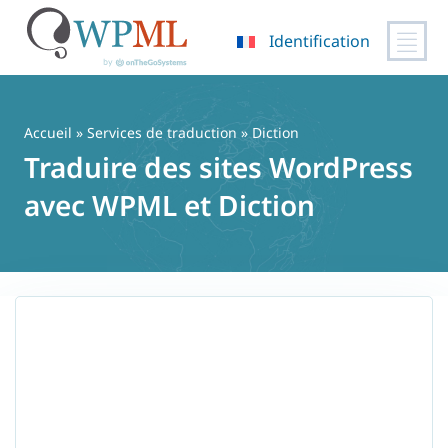
Identification
Passer
au
contenu
Accueil
»
Services de traduction
» Diction
Traduire des sites WordPress
avec WPML et Diction